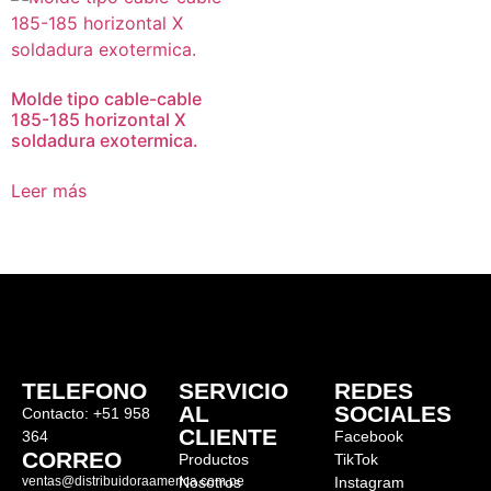
Molde tipo cable-cable
185-185 horizontal X
soldadura exotermica.
Leer más
TELEFONO
SERVICIO
REDES
AL
SOCIALES
Contacto: +51 958
CLIENTE
364
Facebook
CORREO
Productos
TikTok
ventas@distribuidoraamerica.com.pe
Nosotros
Instagram