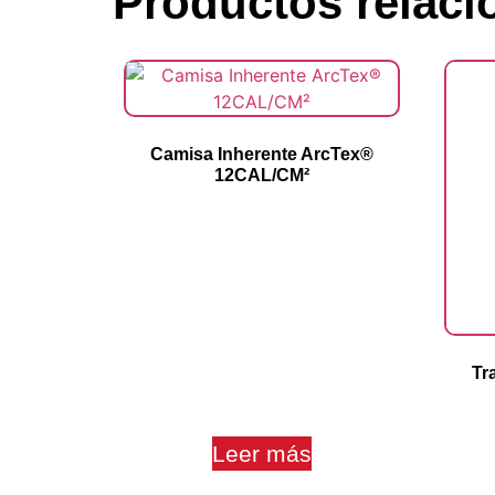
Productos relac
Camisa Inherente ArcTex®
12CAL/CM²
Tr
Leer más