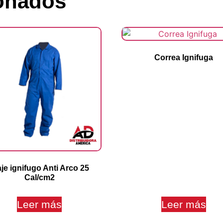
ionados
Correa Ignifuga
aje ignifugo Anti Arco 25
Cal/cm2
Leer más
Leer más