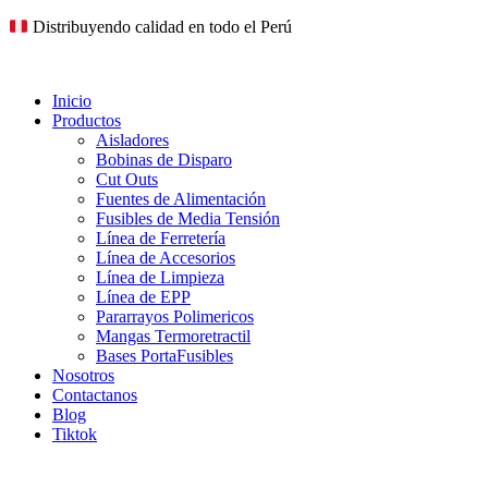
Ir
Distribuyendo calidad en todo el Perú
al
contenido
Inicio
Productos
Aisladores
Bobinas de Disparo
Cut Outs
Fuentes de Alimentación
Fusibles de Media Tensión
Línea de Ferretería
Línea de Accesorios
Línea de Limpieza
Línea de EPP
Pararrayos Polimericos
Mangas Termoretractil
Bases PortaFusibles
Nosotros
Contactanos
Blog
Tiktok