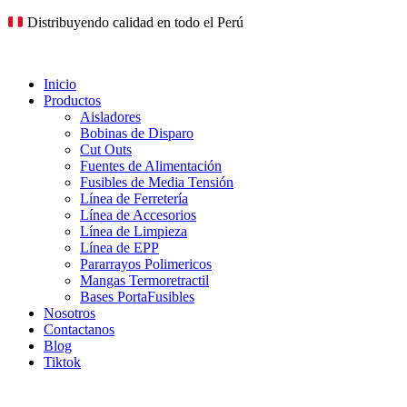
Ir
Distribuyendo calidad en todo el Perú
al
contenido
Inicio
Productos
Aisladores
Bobinas de Disparo
Cut Outs
Fuentes de Alimentación
Fusibles de Media Tensión
Línea de Ferretería
Línea de Accesorios
Línea de Limpieza
Línea de EPP
Pararrayos Polimericos
Mangas Termoretractil
Bases PortaFusibles
Nosotros
Contactanos
Blog
Tiktok